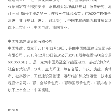
根据国家有关部委安排，承担相关领域战略规划、政策研究、标准制
计公司150强中排名第一，连续三年蝉联榜首；在2022年EN
建设行业（规划、设计、施工等），中国电建的能力和业绩始
旗下上市企业：中国电建、南国置业。
中国能源建设集团有限公司
中国能建，成立于2014年12月19日，是由中国能源建设集
有限公司，2015年12月10日首次公开发行H股并在香港联合交
601868.SH）。是一家为中国乃至全球能源电力、基础设
综合智慧能源、水利、生态环保、综合交通、市政、房建、房
审、勘察设计、工程建设及管理、运行维护和投资运营、技术服务
程设计公司225强、全球承包商250强和国际承包商250强排
旗下上市企业：中国能建。
四装备