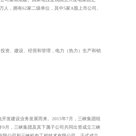
3万人，拥有62家二级单位，其中5家A股上市公司、
发、投资、建设、经营和管理，电力（热力）生产和销
发建设业务发展而来。2015年7月，三峡集团组
年9月，三峡集团及其下属子公司共同出资成立三峡
理有限公司和三峡机电工程技术有限公司，正式成立