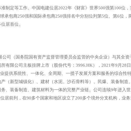
定等工作。中国电建位居2022年《财富》世界500强第100位，实
R全球承包商250强和国际承包商250强排名中分别位列第5位、第6
终位居首位。
团有限公司（国务院国有资产监督管理委员会监管的中央企业）与其全
易所有限公司主板挂牌上市（股份代号：3996.HK），2021年9月
施等行业提供系统性、一体化、全周期、一揽子发展方案和服务的综合
地产（新型城镇化）、建材（水泥、沙石骨料等）、民爆、装备制造
、装备制造、建筑材料为一体的完整产业链。公司连续9年进入世界5
名中位居前列，在90多个国家和地区设立了200多个境外分支机构，业务