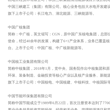
中国三峡建工（集团）有限公司。核心业务包括大水电开发建
旗下上市子公司：长江电力、湖北能源、三峡能源等。
中国广核集团
简称：中广核，英文缩写：CGN，原中国广东核电集团，总部
使命，经过40余年的发展，构建了6+1产业体系，业务已覆
台。上市子公司：中国广核、中广核新能源等。
中国核工业集团有限公司
简称中核集团，2018年1月，党中央、国务院作出中核集团
环保、装备制造、金融投资等核心产业以及核产业服务、新能
旗下上市子公司：中国核电、中国核建、中核科技、中核国际
中国节能环保集团有限公司
简称中国节能成立于1989年6月22日，首次注册资本达到了
要业业务就是投资节能环保、经营相关业务、管理能源项目和