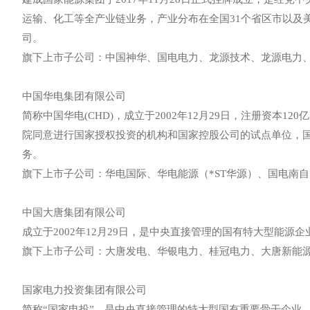
运输、化工等全产业链业务，产业分布在全国31个省区市以及
司。
旗下上市子公司：中国神华、国电电力、龙源技术、龙源电力
中国华电集团有限公司
简称中国华电(CHD)，成立于2002年12月29日，注册资
院同意进行国家授权投资的机构和国家控股公司的试点单位，
务。
旗下上市子公司：华电国际、华电能源（*ST华源）、国电南
中国大唐集团有限公司
成立于2002年12月29日，是中央直接管理的国有特大型能
旗下上市子公司：大唐发电、华银电力、桂冠电力、大唐新能
国家电力投资集团有限公司
简称“国家电投”，是中央直接管理的特大型国有重要骨干企业