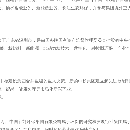
设、抽水蓄能业务、新能源业务、长江生态环保，并参与集团境外重
位于广东省深圳市，是由国务院国有资产监督管理委员会控股的中央企
盖核能、核燃料、新能源、非动力核技术、数字化、科技型环保、产业
和原中核建设集团合并重组的重大决策。新的中核集团建立起先进核能
源、贸易、健康医疗等市场化新兴产业。
等。
7700万。中国节能环保集团有限公司属于环保的研究和发展行业集团
节能设备的生产和销售，同时还经营少量的房地产项目。