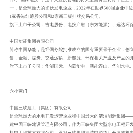
一，是全球最大的光伏发电企业，2022年在世界500强企业中
1家香港红筹股公司和2家新三板挂牌交易公司。
旗下上市子公司：吉电股份、电投产融（东方能源）、远达环
中国华能集团有限公司
简称中国华能，是经国务院批准成立的国有重要骨干企业，创立
售，金融、煤炭、交通运输、新能源、环保相关产业及产品的
旗下上市子公司：华能国际、内蒙华电、新能泰山、华能水电
六小豪门
中国三峡建工（集团）有限公司
是全球最大的水电开发运营企业和中国最大的清洁能源集团——
建中国三峡建设管理有限公司，作为三峡集团大型水电工程开发
机电工程技术有限公司，承担三峡集团清洁能源项目开发的机电