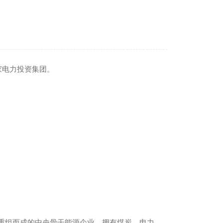
家电力投资集团。
合重组而成的中央骨干能源企业，拥有煤炭、电力、