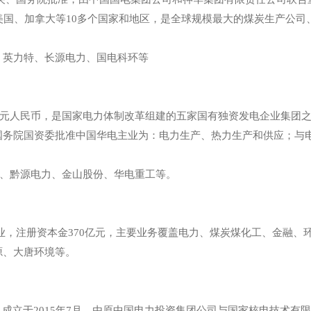
美国、加拿大等10多个国家和地区，是全球规模最大的煤炭生产公
、英力特、长源电力、国电科环等
本120亿元人民币，是国家电力体制改革组建的五家国有独资发电企业集团
国务院国资委批准中国华电主业为：电力生产、热力生产和供应；与
自、黔源电力、金山股份、华电重工等。
源企业，注册资本金370亿元，主要业务覆盖电力、煤炭煤化工、金融
源、大唐环境等。
，成立于2015年7月，由原中国电力投资集团公司与国家核电技术有